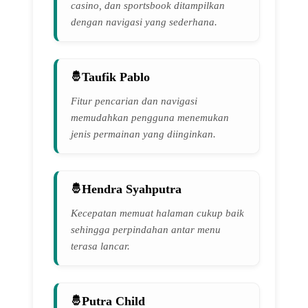
casino, dan sportsbook ditampilkan
dengan navigasi yang sederhana.
Taufik Pablo
Fitur pencarian dan navigasi
memudahkan pengguna menemukan
jenis permainan yang diinginkan.
Hendra Syahputra
Kecepatan memuat halaman cukup baik
sehingga perpindahan antar menu
terasa lancar.
Putra Child