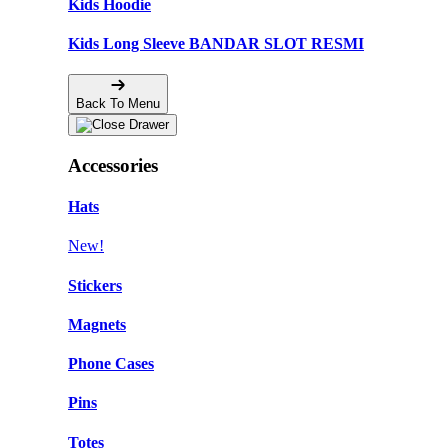
Kids Hoodie
Kids Long Sleeve BANDAR SLOT RESMI
Back To Menu
Accessories
Hats
New!
Stickers
Magnets
Phone Cases
Pins
Totes