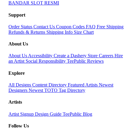
BANDAR SLOT RESMI
Support
Order Status
Contact Us
Coupon Codes
FAQ
Free Shipping
Refunds & Returns
Shipping Info
Size Chart
About Us
About Us
Accessibility
Create a Dashery Store
Careers
Hire
an Artist
Social Responsibility
TeePublic Reviews
Explore
All Designs
Content Directory
Featured Artists
Newest
Designers
Newest TOTO
Tag Directory
Artists
Artist Signup
Design Guide
TeePublic Blog
Follow Us