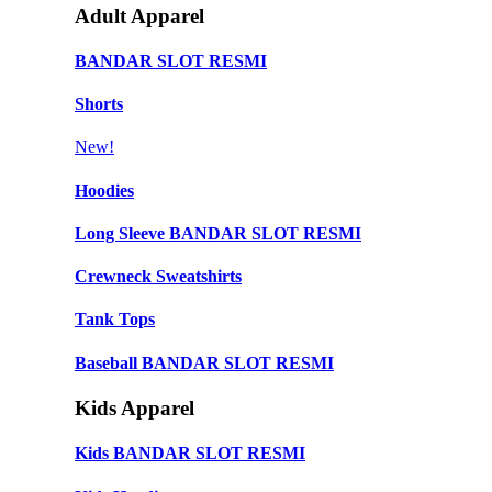
Adult Apparel
BANDAR SLOT RESMI
Shorts
New!
Hoodies
Long Sleeve BANDAR SLOT RESMI
Crewneck Sweatshirts
Tank Tops
Baseball BANDAR SLOT RESMI
Kids Apparel
Kids BANDAR SLOT RESMI