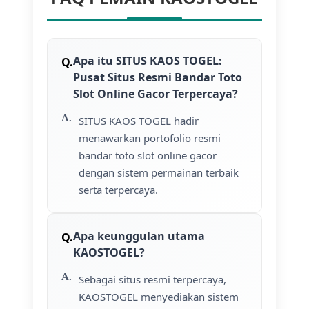
Apa itu SITUS KAOS TOGEL:
Pusat Situs Resmi Bandar Toto
Slot Online Gacor Terpercaya?
SITUS KAOS TOGEL hadir
menawarkan portofolio resmi
bandar toto slot online gacor
dengan sistem permainan terbaik
serta terpercaya.
Apa keunggulan utama
KAOSTOGEL?
Sebagai situs resmi terpercaya,
KAOSTOGEL menyediakan sistem