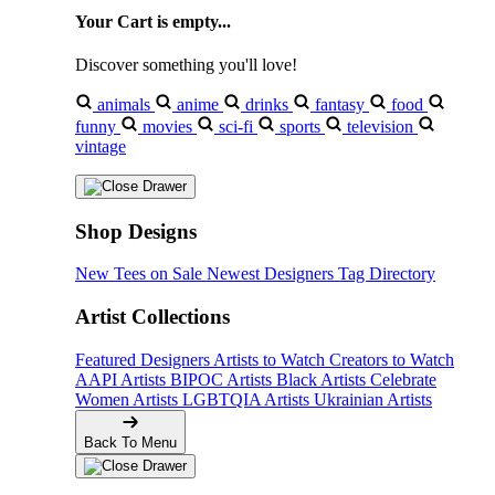
Your Cart is empty...
Discover something you'll love!
animals
anime
drinks
fantasy
food
funny
movies
sci-fi
sports
television
vintage
Shop Designs
New Tees on Sale
Newest Designers
Tag Directory
Artist Collections
Featured Designers
Artists to Watch
Creators to Watch
AAPI Artists
BIPOC Artists
Black Artists
Celebrate
Women Artists
LGBTQIA Artists
Ukrainian Artists
Back To Menu