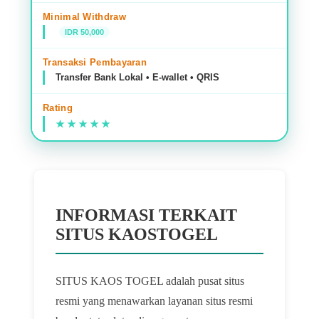
Minimal Withdraw
IDR 50,000
Transaksi Pembayaran
Transfer Bank Lokal • E-wallet • QRIS
Rating
INFORMASI TERKAIT
SITUS KAOSTOGEL
SITUS KAOS TOGEL adalah pusat situs
resmi yang menawarkan layanan situs resmi