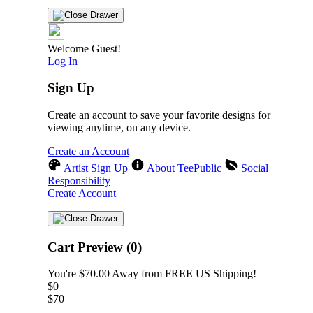
Welcome Guest!
Log In
Sign Up
Create an account to save your favorite designs for
viewing anytime, on any device.
Create an Account
Artist Sign Up
About TeePublic
Social
Responsibility
Create Account
Cart Preview (0)
You're
$70.00
Away from
FREE US Shipping!
$0
$70