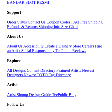
BANDAR SLOT RESMI
Support
Order Status
Contact Us
Coupon Codes
FAQ
Free Shipping
Refunds & Returns
Shipping Info
Size Chart
About Us
About Us
Accessibility
Create a Dashery Store
Careers
Hire
an Artist
Social Responsibility
TeePublic Reviews
Explore
All Designs
Content Directory
Featured Artists
Newest
Designers
Newest TOTO
Tag Directory
Artists
Artist Signup
Design Guide
TeePublic Blog
Follow Us