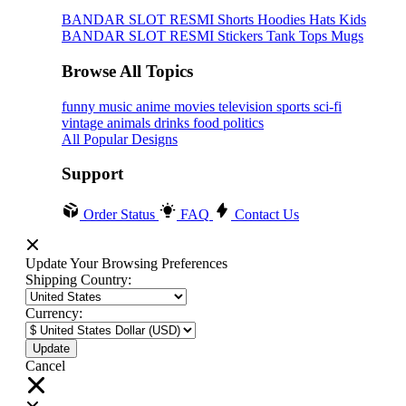
BANDAR SLOT RESMI
Shorts
Hoodies
Hats
Kids
BANDAR SLOT RESMI
Stickers
Tank Tops
Mugs
Browse All Topics
funny
music
anime
movies
television
sports
sci-fi
vintage
animals
drinks
food
politics
All Popular Designs
Support
Order Status
FAQ
Contact Us
Update Your Browsing Preferences
Shipping Country:
Currency:
Cancel