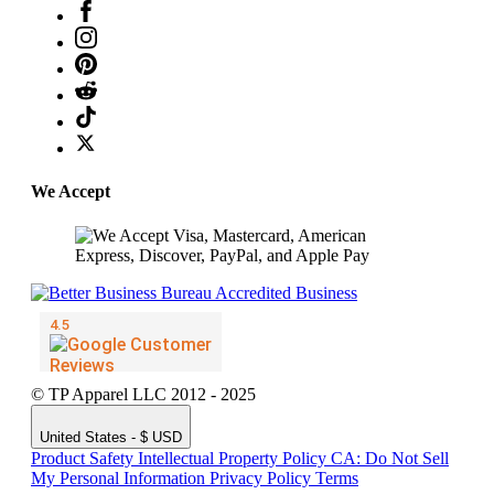
We Accept
© TP Apparel LLC 2012 - 2025
United States - $ USD
Product Safety
Intellectual Property Policy
CA: Do Not Sell
My Personal Information
Privacy Policy
Terms