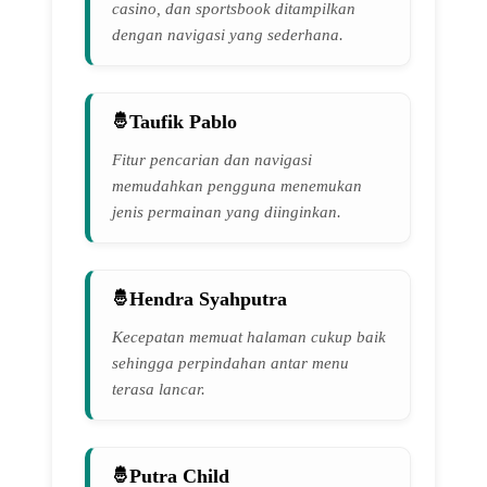
casino, dan sportsbook ditampilkan
dengan navigasi yang sederhana.
Taufik Pablo
Fitur pencarian dan navigasi
memudahkan pengguna menemukan
jenis permainan yang diinginkan.
Hendra Syahputra
Kecepatan memuat halaman cukup baik
sehingga perpindahan antar menu
terasa lancar.
Putra Child