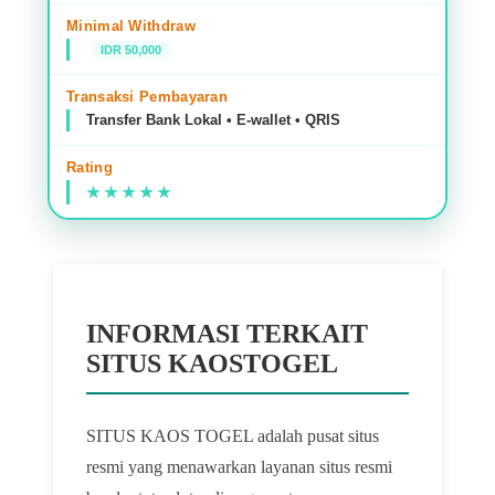
Minimal Withdraw
IDR 50,000
Transaksi Pembayaran
Transfer Bank Lokal • E-wallet • QRIS
Rating
INFORMASI TERKAIT
SITUS KAOSTOGEL
SITUS KAOS TOGEL adalah pusat situs
resmi yang menawarkan layanan situs resmi