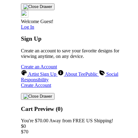
Welcome Guest!
Log In
Sign Up
Create an account to save your favorite designs for
viewing anytime, on any device.
Create an Account
Artist Sign Up
About TeePublic
Social
Responsibility
Create Account
Cart Preview (0)
You're
$70.00
Away from
FREE US Shipping!
$0
$70