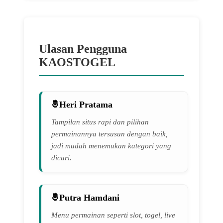
Ulasan Pengguna
KAOSTOGEL
Heri Pratama
Tampilan situs rapi dan pilihan
permainannya tersusun dengan baik,
jadi mudah menemukan kategori yang
dicari.
Putra Hamdani
Menu permainan seperti slot, togel, live