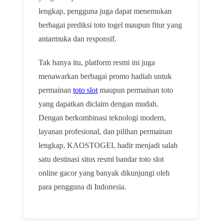
lengkap, pengguna juga dapat menemukan
berbagai prediksi toto togel maupun fitur yang
antarmuka dan responsif.
Tak hanya itu, platform resmi ini juga
menawarkan berbagai promo hadiah untuk
permainan
toto slot
maupun permainan toto
yang dapatkan diclaim dengan mudah.
Dengan berkombinasi teknologi modern,
layanan profesional, dan pilihan permainan
lengkap, KAOSTOGEL hadir menjadi salah
satu destinasi situs resmi bandar toto slot
online gacor yang banyak dikunjungi oleh
para pengguna di Indonesia.