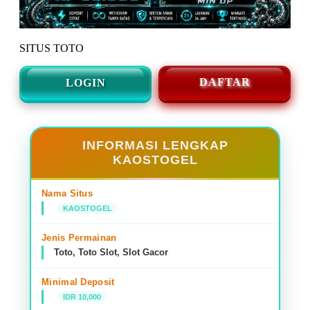
SITUS TOTO
DAFTAR
LOGIN
INFORMASI LENGKAP
KAOSTOGEL
Nama Situs
KAOSTOGEL
Jenis Permainan
Toto, Toto Slot, Slot Gacor
Minimal Deposit
IDR 10,000