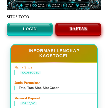
SITUS TOTO
DAFTAR
LOGIN
INFORMASI LENGKAP
KAOSTOGEL
Nama Situs
KAOSTOGEL
Jenis Permainan
Toto, Toto Slot, Slot Gacor
Minimal Deposit
IDR 10,000