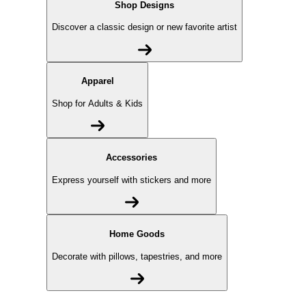
Shop Designs
Discover a classic design or new favorite artist
Apparel
Shop for Adults & Kids
Accessories
Express yourself with stickers and more
Home Goods
Decorate with pillows, tapestries, and more