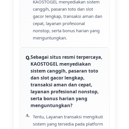
KAOSTOGEL menyediakan sistem
canggih, pasaran toto dan slot
gacor lengkap, transaksi aman dan
cepat, layanan profesional
nonstop, serta bonus harian yang
menguntungkan.
Sebagai situs resmi terpercaya,
KAOSTOGEL menyediakan
sistem canggih, pasaran toto
dan slot gacor lengkap,
transaksi aman dan cepat,
layanan profesional nonstop,
serta bonus harian yang
menguntungkan?
Tentu, Layanan transaksi mengikuti
sistem yang tersedia pada platform