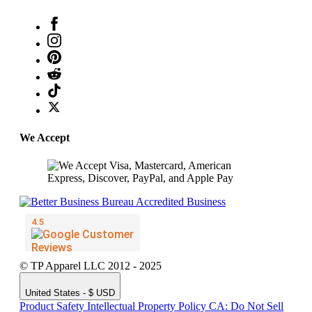
We Accept
© TP Apparel LLC 2012 - 2025
United States - $ USD
Product Safety
Intellectual Property Policy
CA: Do Not Sell