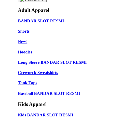
Adult Apparel
BANDAR SLOT RESMI
Shorts
New!
Hoodies
Long Sleeve BANDAR SLOT RESMI
Crewneck Sweatshirts
Tank Tops
Baseball BANDAR SLOT RESMI
Kids Apparel
Kids BANDAR SLOT RESMI