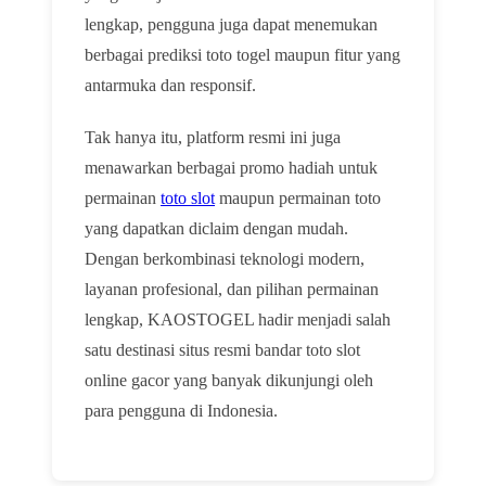
lengkap, pengguna juga dapat menemukan
berbagai prediksi toto togel maupun fitur yang
antarmuka dan responsif.
Tak hanya itu, platform resmi ini juga
menawarkan berbagai promo hadiah untuk
permainan
toto slot
maupun permainan toto
yang dapatkan diclaim dengan mudah.
Dengan berkombinasi teknologi modern,
layanan profesional, dan pilihan permainan
lengkap, KAOSTOGEL hadir menjadi salah
satu destinasi situs resmi bandar toto slot
online gacor yang banyak dikunjungi oleh
para pengguna di Indonesia.