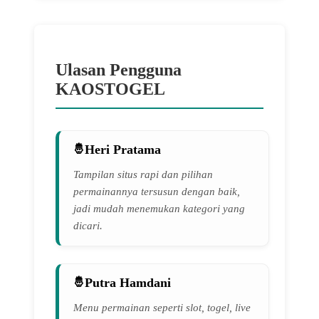
Ulasan Pengguna
KAOSTOGEL
Heri Pratama
Tampilan situs rapi dan pilihan
permainannya tersusun dengan baik,
jadi mudah menemukan kategori yang
dicari.
Putra Hamdani
Menu permainan seperti slot, togel, live