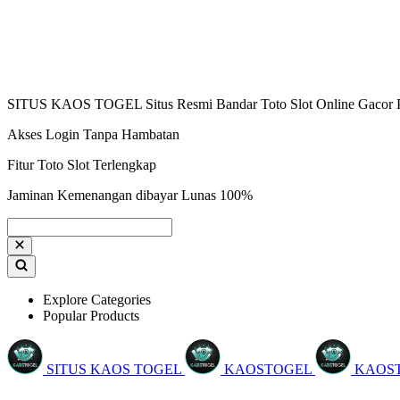
SITUS KAOS TOGEL Situs Resmi Bandar Toto Slot Online Gacor
Akses Login Tanpa Hambatan
Fitur Toto Slot Terlengkap
Jaminan Kemenangan dibayar Lunas 100%
Explore Categories
Popular Products
SITUS KAOS TOGEL
KAOSTOGEL
KAOST