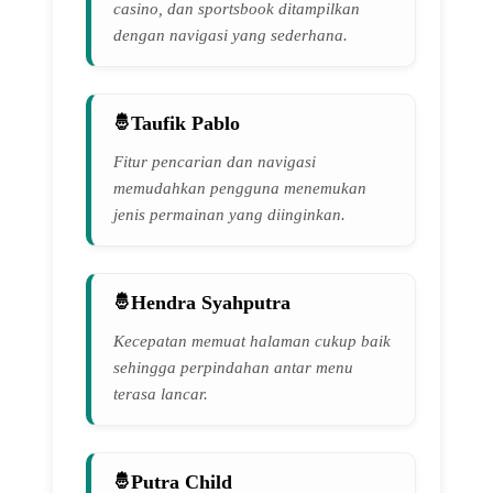
casino, dan sportsbook ditampilkan
dengan navigasi yang sederhana.
Taufik Pablo
Fitur pencarian dan navigasi
memudahkan pengguna menemukan
jenis permainan yang diinginkan.
Hendra Syahputra
Kecepatan memuat halaman cukup baik
sehingga perpindahan antar menu
terasa lancar.
Putra Child