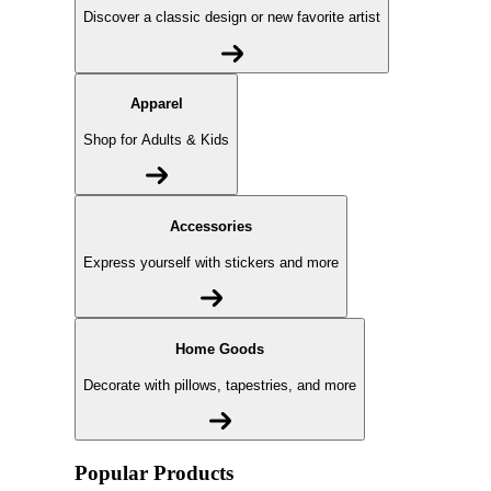
Discover a classic design or new favorite artist
Apparel
Shop for Adults & Kids
Accessories
Express yourself with stickers and more
Home Goods
Decorate with pillows, tapestries, and more
Popular Products