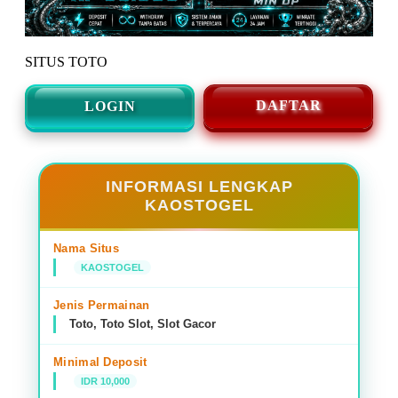
SITUS TOTO
DAFTAR
LOGIN
INFORMASI LENGKAP
KAOSTOGEL
Nama Situs
KAOSTOGEL
Jenis Permainan
Toto, Toto Slot, Slot Gacor
Minimal Deposit
IDR 10,000