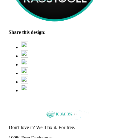
Share this design:
Don't love it? We'll fix it. For free.
100% Free Exchanges.