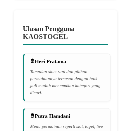
Ulasan Pengguna
KAOSTOGEL
Heri Pratama
Tampilan situs rapi dan pilihan
permainannya tersusun dengan baik,
jadi mudah menemukan kategori yang
dicari.
Putra Hamdani
Menu permainan seperti slot, togel, live