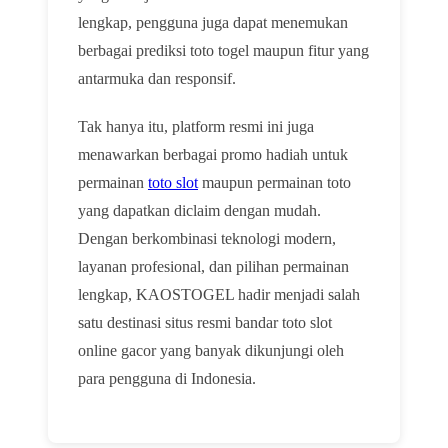
lengkap, pengguna juga dapat menemukan
berbagai prediksi toto togel maupun fitur yang
antarmuka dan responsif.
Tak hanya itu, platform resmi ini juga
menawarkan berbagai promo hadiah untuk
permainan
toto slot
maupun permainan toto
yang dapatkan diclaim dengan mudah.
Dengan berkombinasi teknologi modern,
layanan profesional, dan pilihan permainan
lengkap, KAOSTOGEL hadir menjadi salah
satu destinasi situs resmi bandar toto slot
online gacor yang banyak dikunjungi oleh
para pengguna di Indonesia.