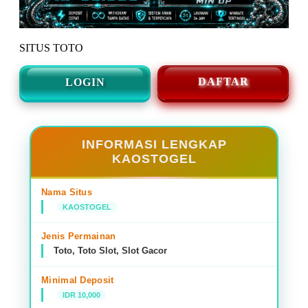
SITUS TOTO
DAFTAR
LOGIN
INFORMASI LENGKAP
KAOSTOGEL
Nama Situs
KAOSTOGEL
Jenis Permainan
Toto, Toto Slot, Slot Gacor
Minimal Deposit
IDR 10,000