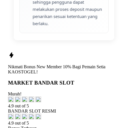
sehingga pengguna dapat
melakukan proses deposit maupun
penarikan sesuai ketentuan yang
berlaku.
Nikmati
Bonus New Member 10%
Bagi Pemain Setia
KAOSTOGEL!
MARKET BANDAR SLOT
Murah!
4.9 out of 5
BANDAR SLOT RESMI
4.9 out of 5