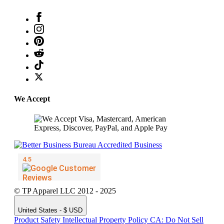
We Accept
© TP Apparel LLC 2012 - 2025
United States - $ USD
Product Safety
Intellectual Property Policy
CA: Do Not Sell