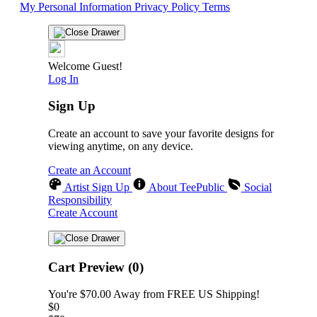
My Personal Information
Privacy Policy
Terms
Welcome Guest!
Log In
Sign Up
Create an account to save your favorite designs for
viewing anytime, on any device.
Create an Account
Artist Sign Up
About TeePublic
Social
Responsibility
Create Account
Cart Preview (0)
You're
$70.00
Away from
FREE US Shipping!
$0