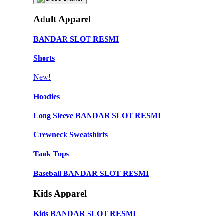
Adult Apparel
BANDAR SLOT RESMI
Shorts
New!
Hoodies
Long Sleeve BANDAR SLOT RESMI
Crewneck Sweatshirts
Tank Tops
Baseball BANDAR SLOT RESMI
Kids Apparel
Kids BANDAR SLOT RESMI