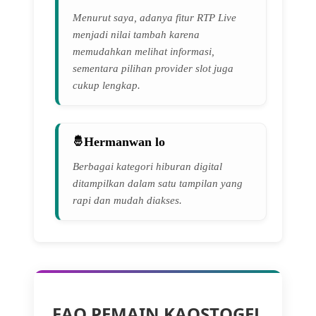
Menurut saya, adanya fitur RTP Live
menjadi nilai tambah karena
memudahkan melihat informasi,
sementara pilihan provider slot juga
cukup lengkap.
Hermanwan lo
Berbagai kategori hiburan digital
ditampilkan dalam satu tampilan yang
rapi dan mudah diakses.
FAQ PEMAIN KAOSTOGEL