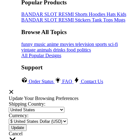
Popular Products
BANDAR SLOT RESMI
Shorts
Hoodies
Hats
Kids
BANDAR SLOT RESMI
Stickers
Tank Tops
Mugs
Browse All Topics
funny
music
anime
movies
television
sports
sci-fi
vintage
animals
drinks
food
politics
All Popular Designs
Support
Order Status
FAQ
Contact Us
Update Your Browsing Preferences
Shipping Country:
Currency:
Cancel