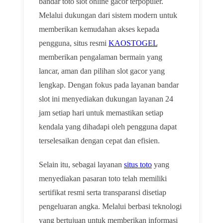
bandar toto slot online gacor terpopuler.
Melalui dukungan dari sistem modern untuk
memberikan kemudahan akses kepada
pengguna, situs resmi
KAOSTOGEL
memberikan pengalaman bermain yang
lancar, aman dan pilihan slot gacor yang
lengkap. Dengan fokus pada layanan bandar
slot ini menyediakan dukungan layanan 24
jam setiap hari untuk memastikan setiap
kendala yang dihadapi oleh pengguna dapat
terselesaikan dengan cepat dan efisien.
Selain itu, sebagai layanan
situs toto
yang
menyediakan pasaran toto telah memiliki
sertifikat resmi serta transparansi disetiap
pengeluaran angka. Melalui berbasi teknologi
yang bertujuan untuk memberikan informasi