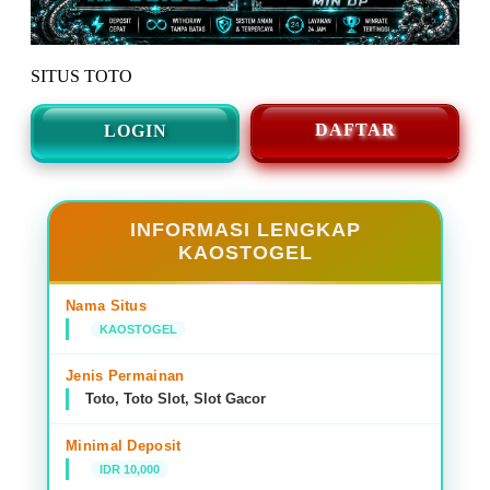
SITUS TOTO
DAFTAR
LOGIN
INFORMASI LENGKAP
KAOSTOGEL
Nama Situs
KAOSTOGEL
Jenis Permainan
Toto, Toto Slot, Slot Gacor
Minimal Deposit
IDR 10,000