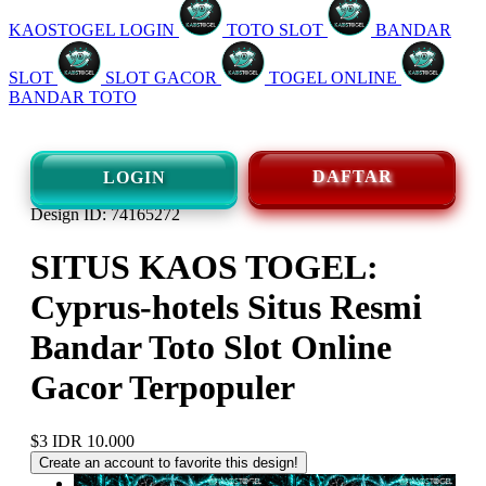
KAOSTOGEL LOGIN
TOTO SLOT
BANDAR
SLOT
SLOT GACOR
TOGEL ONLINE
BANDAR TOTO
DAFTAR
LOGIN
Design ID: 74165272
SITUS KAOS TOGEL:
Cyprus-hotels Situs Resmi
Bandar Toto Slot Online
Gacor Terpopuler
$3
IDR 10.000
Create an account to favorite this design!