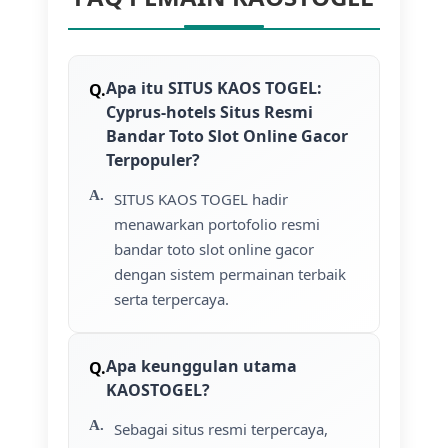
Apa itu SITUS KAOS TOGEL:
Cyprus-hotels Situs Resmi
Bandar Toto Slot Online Gacor
Terpopuler?
SITUS KAOS TOGEL hadir
menawarkan portofolio resmi
bandar toto slot online gacor
dengan sistem permainan terbaik
serta terpercaya.
Apa keunggulan utama
KAOSTOGEL?
Sebagai situs resmi terpercaya,