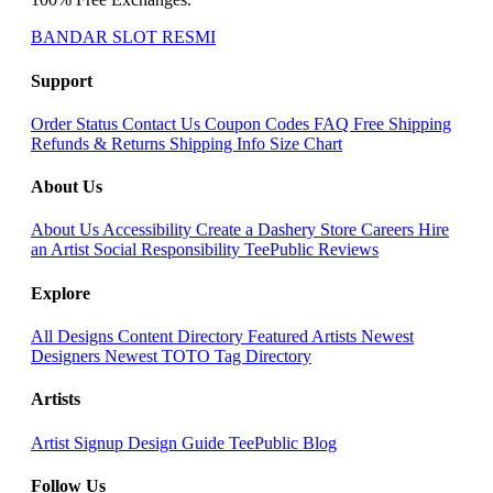
BANDAR SLOT RESMI
Support
Order Status
Contact Us
Coupon Codes
FAQ
Free Shipping
Refunds & Returns
Shipping Info
Size Chart
About Us
About Us
Accessibility
Create a Dashery Store
Careers
Hire
an Artist
Social Responsibility
TeePublic Reviews
Explore
All Designs
Content Directory
Featured Artists
Newest
Designers
Newest TOTO
Tag Directory
Artists
Artist Signup
Design Guide
TeePublic Blog
Follow Us