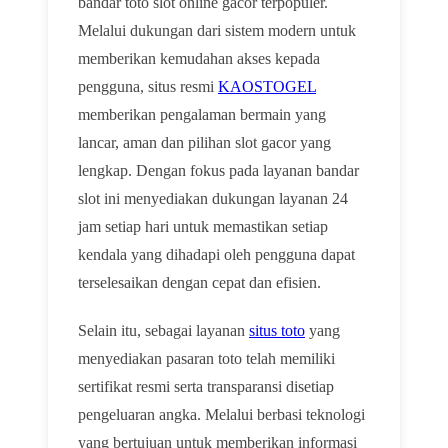
bandar toto slot online gacor terpopuler.
Melalui dukungan dari sistem modern untuk
memberikan kemudahan akses kepada
pengguna, situs resmi
KAOSTOGEL
memberikan pengalaman bermain yang
lancar, aman dan pilihan slot gacor yang
lengkap. Dengan fokus pada layanan bandar
slot ini menyediakan dukungan layanan 24
jam setiap hari untuk memastikan setiap
kendala yang dihadapi oleh pengguna dapat
terselesaikan dengan cepat dan efisien.
Selain itu, sebagai layanan
situs toto
yang
menyediakan pasaran toto telah memiliki
sertifikat resmi serta transparansi disetiap
pengeluaran angka. Melalui berbasi teknologi
yang bertujuan untuk memberikan informasi