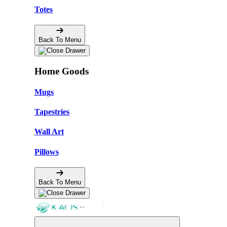
Totes
Back To Menu
Home Goods
Mugs
Tapestries
Wall Art
Pillows
Back To Menu