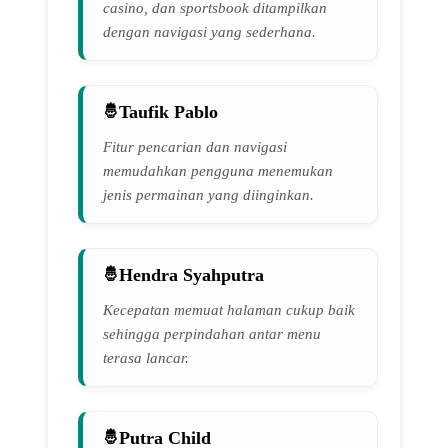
casino, dan sportsbook ditampilkan
dengan navigasi yang sederhana.
Taufik Pablo
Fitur pencarian dan navigasi
memudahkan pengguna menemukan
jenis permainan yang diinginkan.
Hendra Syahputra
Kecepatan memuat halaman cukup baik
sehingga perpindahan antar menu
terasa lancar.
Putra Child