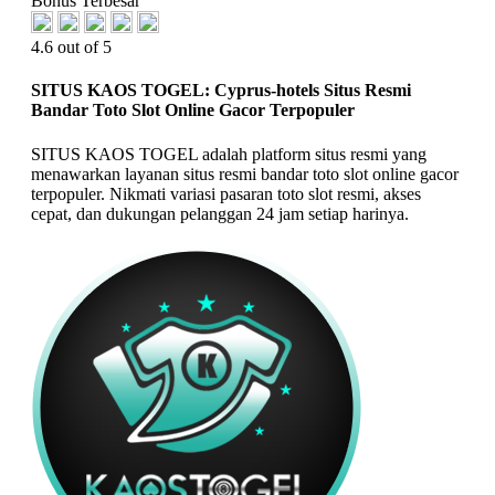
Bonus Terbesar
4.6 out of 5
SITUS KAOS TOGEL: Cyprus-hotels Situs Resmi
Bandar Toto Slot Online Gacor Terpopuler
SITUS KAOS TOGEL adalah platform situs resmi yang
menawarkan layanan situs resmi bandar toto slot online gacor
terpopuler. Nikmati variasi pasaran toto slot resmi, akses
cepat, dan dukungan pelanggan 24 jam setiap harinya.