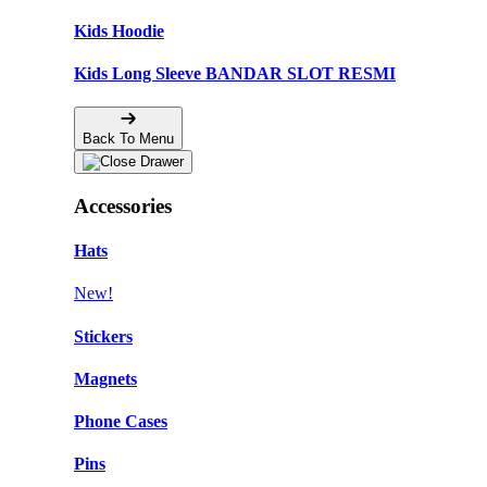
Kids Hoodie
Kids Long Sleeve BANDAR SLOT RESMI
Back To Menu
Accessories
Hats
New!
Stickers
Magnets
Phone Cases
Pins