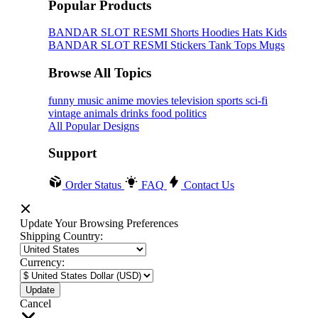
Popular Products
BANDAR SLOT RESMI
Shorts
Hoodies
Hats
Kids
BANDAR SLOT RESMI
Stickers
Tank Tops
Mugs
Browse All Topics
funny
music
anime
movies
television
sports
sci-fi
vintage
animals
drinks
food
politics
All Popular Designs
Support
Order Status
FAQ
Contact Us
Update Your Browsing Preferences
Shipping Country:
Currency:
Cancel