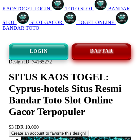
KAOSTOGEL LOGIN
TOTO SLOT
BANDAR
SLOT
SLOT GACOR
TOGEL ONLINE
BANDAR TOTO
DAFTAR
LOGIN
Design ID: 74165272
SITUS KAOS TOGEL:
Cyprus-hotels Situs Resmi
Bandar Toto Slot Online
Gacor Terpopuler
$3
IDR 10.000
Create an account to favorite this design!