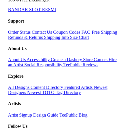
BANDAR SLOT RESMI
Support
Order Status
Contact Us
Coupon Codes
FAQ
Free Shipping
Refunds & Returns
Shipping Info
Size Chart
About Us
About Us
Accessibility
Create a Dashery Store
Careers
Hire
an Artist
Social Responsibility
TeePublic Reviews
Explore
All Designs
Content Directory
Featured Artists
Newest
Designers
Newest TOTO
Tag Directory
Artists
Artist Signup
Design Guide
TeePublic Blog
Follow Us