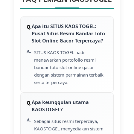
Apa itu SITUS KAOS TOGEL:
Pusat Situs Resmi Bandar Toto
Slot Online Gacor Terpercaya?
SITUS KAOS TOGEL hadir
menawarkan portofolio resmi
bandar toto slot online gacor
dengan sistem permainan terbaik
serta terpercaya.
Apa keunggulan utama
KAOSTOGEL?
Sebagai situs resmi terpercaya,
KAOSTOGEL menyediakan sistem