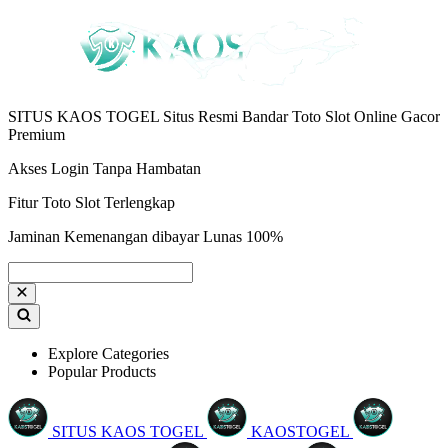
SITUS KAOS TOGEL Situs Resmi Bandar Toto Slot Online Gacor
Premium
Akses Login Tanpa Hambatan
Fitur Toto Slot Terlengkap
Jaminan Kemenangan dibayar Lunas 100%
Explore Categories
Popular Products
SITUS KAOS TOGEL
KAOSTOGEL