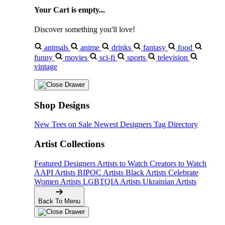
Your Cart is empty...
Discover something you'll love!
animals
anime
drinks
fantasy
food
funny
movies
sci-fi
sports
television
vintage
Shop Designs
New Tees on Sale
Newest Designers
Tag Directory
Artist Collections
Featured Designers
Artists to Watch
Creators to Watch
AAPI Artists
BIPOC Artists
Black Artists
Celebrate
Women Artists
LGBTQIA Artists
Ukrainian Artists
Back To Menu