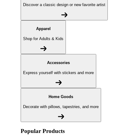
Discover a classic design or new favorite artist
Apparel
Shop for Adults & Kids
Accessories
Express yourself with stickers and more
Home Goods
Decorate with pillows, tapestries, and more
Popular Products