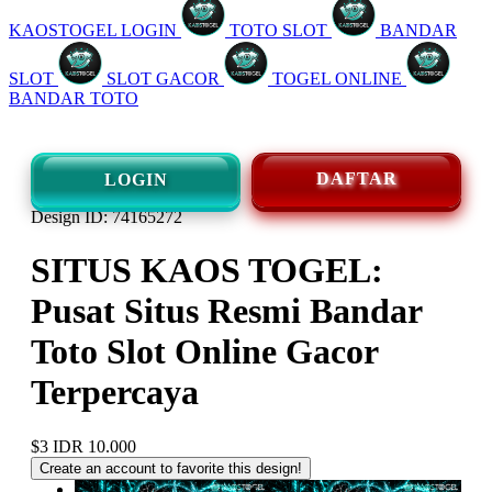
KAOSTOGEL LOGIN
TOTO SLOT
BANDAR
SLOT
SLOT GACOR
TOGEL ONLINE
BANDAR TOTO
DAFTAR
LOGIN
Design ID: 74165272
SITUS KAOS TOGEL:
Pusat Situs Resmi Bandar
Toto Slot Online Gacor
Terpercaya
$3
IDR 10.000
Create an account to favorite this design!