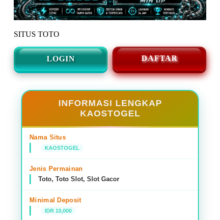
SITUS TOTO
DAFTAR
LOGIN
INFORMASI LENGKAP
KAOSTOGEL
Nama Situs
KAOSTOGEL
Jenis Permainan
Toto, Toto Slot, Slot Gacor
Minimal Deposit
IDR 10,000