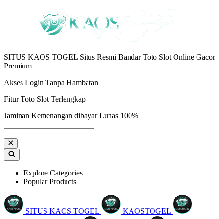
SITUS KAOS TOGEL Situs Resmi Bandar Toto Slot Online Gacor
Premium
Akses Login Tanpa Hambatan
Fitur Toto Slot Terlengkap
Jaminan Kemenangan dibayar Lunas 100%
Explore Categories
Popular Products
SITUS KAOS TOGEL
KAOSTOGEL