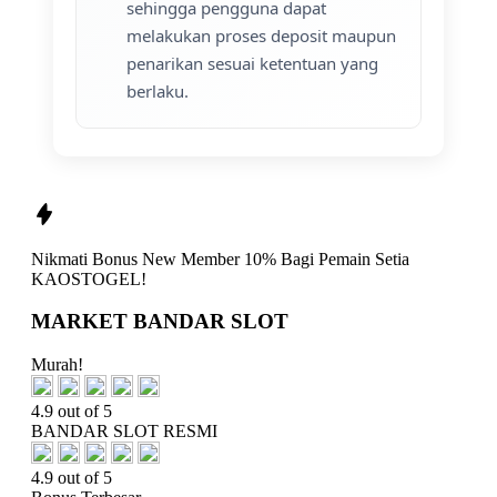
sehingga pengguna dapat
melakukan proses deposit maupun
penarikan sesuai ketentuan yang
berlaku.
Nikmati
Bonus New Member 10%
Bagi Pemain Setia
KAOSTOGEL!
MARKET BANDAR SLOT
Murah!
4.9 out of 5
BANDAR SLOT RESMI
4.9 out of 5