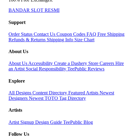
BANDAR SLOT RESMI
Support
Order Status
Contact Us
Coupon Codes
FAQ
Free Shipping
Refunds & Returns
Shipping Info
Size Chart
About Us
About Us
Accessibility
Create a Dashery Store
Careers
Hire
an Artist
Social Responsibility
TeePublic Reviews
Explore
All Designs
Content Directory
Featured Artists
Newest
Designers
Newest TOTO
Tag Directory
Artists
Artist Signup
Design Guide
TeePublic Blog
Follow Us