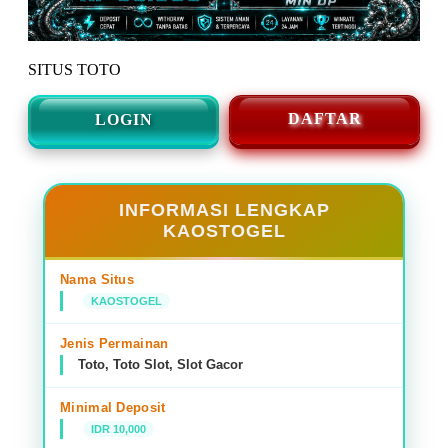
SITUS TOTO
DAFTAR
LOGIN
INFORMASI LENGKAP
KAOSTOGEL
Nama Situs
KAOSTOGEL
Jenis Permainan
Toto, Toto Slot, Slot Gacor
Minimal Deposit
IDR 10,000