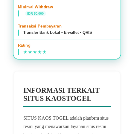
Minimal Withdraw
IDR 50,000
Transaksi Pembayaran
Transfer Bank Lokal • E-wallet • QRIS
Rating
INFORMASI TERKAIT
SITUS KAOSTOGEL
SITUS KAOS TOGEL adalah platform situs
resmi yang menawarkan layanan situs resmi