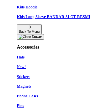
Kids Hoodie
Kids Long Sleeve BANDAR SLOT RESMI
Back To Menu
Accessories
Hats
New!
Stickers
Magnets
Phone Cases
Pins