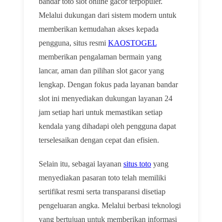
bandar toto slot online gacor terpopuler.
Melalui dukungan dari sistem modern untuk
memberikan kemudahan akses kepada
pengguna, situs resmi
KAOSTOGEL
memberikan pengalaman bermain yang
lancar, aman dan pilihan slot gacor yang
lengkap. Dengan fokus pada layanan bandar
slot ini menyediakan dukungan layanan 24
jam setiap hari untuk memastikan setiap
kendala yang dihadapi oleh pengguna dapat
terselesaikan dengan cepat dan efisien.
Selain itu, sebagai layanan
situs toto
yang
menyediakan pasaran toto telah memiliki
sertifikat resmi serta transparansi disetiap
pengeluaran angka. Melalui berbasi teknologi
yang bertujuan untuk memberikan informasi