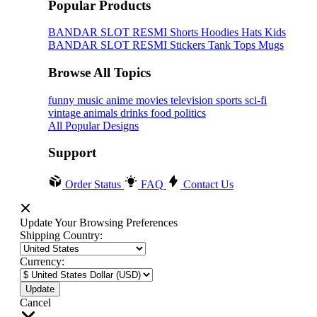
Popular Products
BANDAR SLOT RESMI
Shorts
Hoodies
Hats
Kids
BANDAR SLOT RESMI
Stickers
Tank Tops
Mugs
Browse All Topics
funny
music
anime
movies
television
sports
sci-fi
vintage
animals
drinks
food
politics
All Popular Designs
Support
Order Status
FAQ
Contact Us
Update Your Browsing Preferences
Shipping Country:
Currency:
Cancel