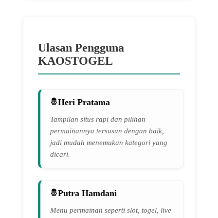
Ulasan Pengguna
KAOSTOGEL
Heri Pratama
Tampilan situs rapi dan pilihan
permainannya tersusun dengan baik,
jadi mudah menemukan kategori yang
dicari.
Putra Hamdani
Menu permainan seperti slot, togel, live