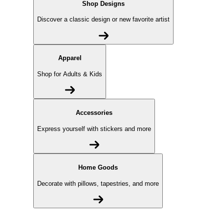
Shop Designs
Discover a classic design or new favorite artist
Apparel
Shop for Adults & Kids
Accessories
Express yourself with stickers and more
Home Goods
Decorate with pillows, tapestries, and more