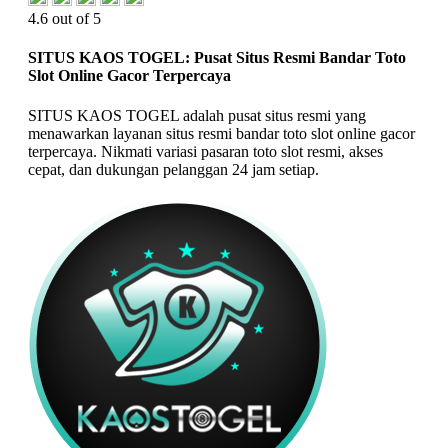
4.6 out of 5
SITUS KAOS TOGEL: Pusat Situs Resmi Bandar Toto
Slot Online Gacor Terpercaya
SITUS KAOS TOGEL adalah pusat situs resmi yang
menawarkan layanan situs resmi bandar toto slot online gacor
terpercaya. Nikmati variasi pasaran toto slot resmi, akses
cepat, dan dukungan pelanggan 24 jam setiap.