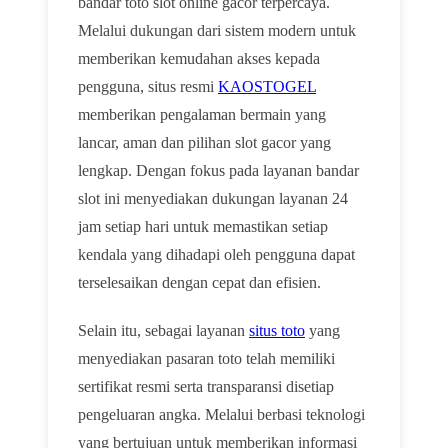
bandar toto slot online gacor terpercaya.
Melalui dukungan dari sistem modern untuk
memberikan kemudahan akses kepada
pengguna, situs resmi
KAOSTOGEL
memberikan pengalaman bermain yang
lancar, aman dan pilihan slot gacor yang
lengkap. Dengan fokus pada layanan bandar
slot ini menyediakan dukungan layanan 24
jam setiap hari untuk memastikan setiap
kendala yang dihadapi oleh pengguna dapat
terselesaikan dengan cepat dan efisien.
Selain itu, sebagai layanan
situs toto
yang
menyediakan pasaran toto telah memiliki
sertifikat resmi serta transparansi disetiap
pengeluaran angka. Melalui berbasi teknologi
yang bertujuan untuk memberikan informasi