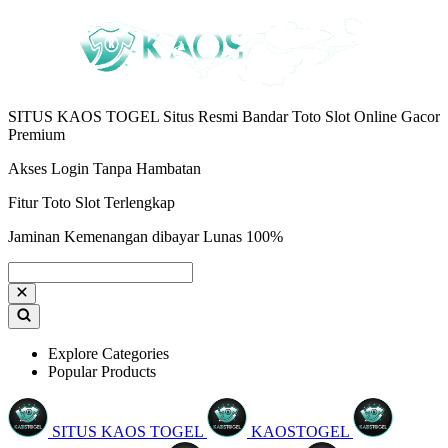
SITUS KAOS TOGEL Situs Resmi Bandar Toto Slot Online Gacor
Premium
Akses Login Tanpa Hambatan
Fitur Toto Slot Terlengkap
Jaminan Kemenangan dibayar Lunas 100%
Explore Categories
Popular Products
SITUS KAOS TOGEL
KAOSTOGEL