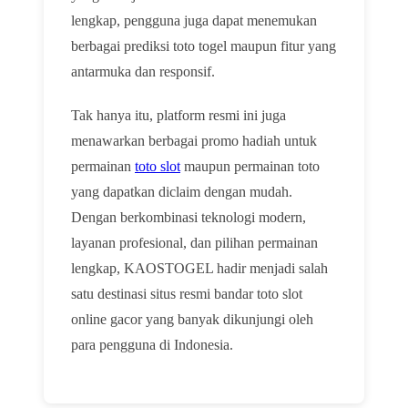
lengkap, pengguna juga dapat menemukan
berbagai prediksi toto togel maupun fitur yang
antarmuka dan responsif.
Tak hanya itu, platform resmi ini juga
menawarkan berbagai promo hadiah untuk
permainan
toto slot
maupun permainan toto
yang dapatkan diclaim dengan mudah.
Dengan berkombinasi teknologi modern,
layanan profesional, dan pilihan permainan
lengkap, KAOSTOGEL hadir menjadi salah
satu destinasi situs resmi bandar toto slot
online gacor yang banyak dikunjungi oleh
para pengguna di Indonesia.