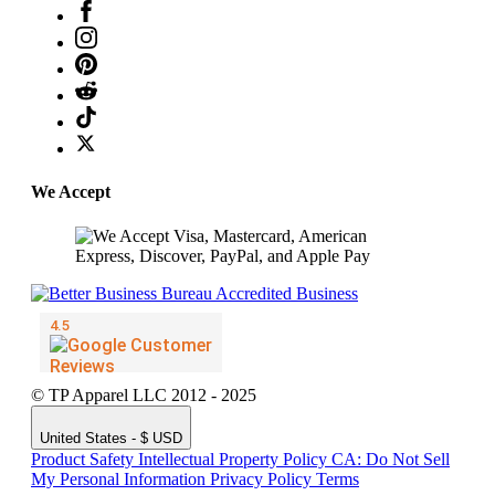
We Accept
© TP Apparel LLC 2012 - 2025
United States - $ USD
Product Safety
Intellectual Property Policy
CA: Do Not Sell
My Personal Information
Privacy Policy
Terms