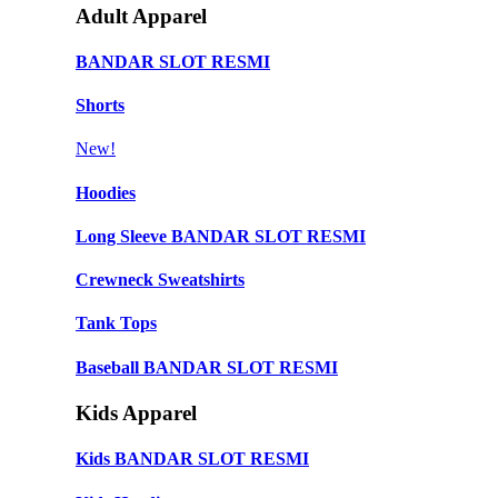
Adult Apparel
BANDAR SLOT RESMI
Shorts
New!
Hoodies
Long Sleeve BANDAR SLOT RESMI
Crewneck Sweatshirts
Tank Tops
Baseball BANDAR SLOT RESMI
Kids Apparel
Kids BANDAR SLOT RESMI