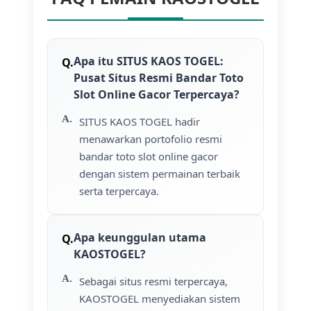
Apa itu SITUS KAOS TOGEL:
Pusat Situs Resmi Bandar Toto
Slot Online Gacor Terpercaya?
SITUS KAOS TOGEL hadir
menawarkan portofolio resmi
bandar toto slot online gacor
dengan sistem permainan terbaik
serta terpercaya.
Apa keunggulan utama
KAOSTOGEL?
Sebagai situs resmi terpercaya,
KAOSTOGEL menyediakan sistem