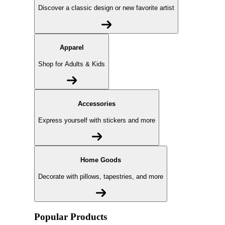
Discover a classic design or new favorite artist
Apparel
Shop for Adults & Kids
Accessories
Express yourself with stickers and more
Home Goods
Decorate with pillows, tapestries, and more
Popular Products