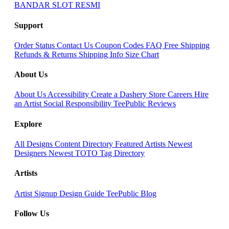
BANDAR SLOT RESMI
Support
Order Status
Contact Us
Coupon Codes
FAQ
Free Shipping
Refunds & Returns
Shipping Info
Size Chart
About Us
About Us
Accessibility
Create a Dashery Store
Careers
Hire
an Artist
Social Responsibility
TeePublic Reviews
Explore
All Designs
Content Directory
Featured Artists
Newest
Designers
Newest TOTO
Tag Directory
Artists
Artist Signup
Design Guide
TeePublic Blog
Follow Us