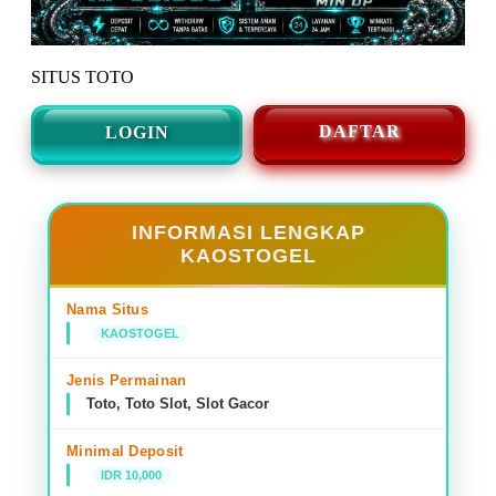
SITUS TOTO
DAFTAR
LOGIN
INFORMASI LENGKAP
KAOSTOGEL
Nama Situs
KAOSTOGEL
Jenis Permainan
Toto, Toto Slot, Slot Gacor
Minimal Deposit
IDR 10,000