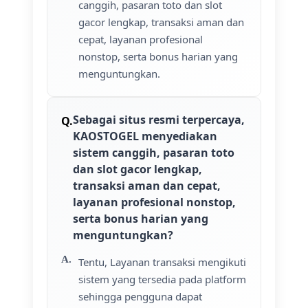
canggih, pasaran toto dan slot
gacor lengkap, transaksi aman dan
cepat, layanan profesional
nonstop, serta bonus harian yang
menguntungkan.
Sebagai situs resmi terpercaya,
KAOSTOGEL menyediakan
sistem canggih, pasaran toto
dan slot gacor lengkap,
transaksi aman dan cepat,
layanan profesional nonstop,
serta bonus harian yang
menguntungkan?
Tentu, Layanan transaksi mengikuti
sistem yang tersedia pada platform
sehingga pengguna dapat