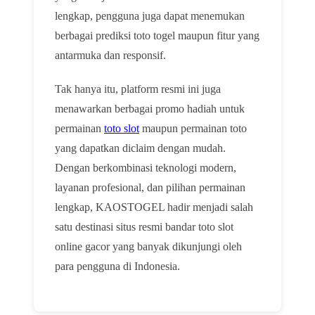
lengkap, pengguna juga dapat menemukan
berbagai prediksi toto togel maupun fitur yang
antarmuka dan responsif.
Tak hanya itu, platform resmi ini juga
menawarkan berbagai promo hadiah untuk
permainan
toto slot
maupun permainan toto
yang dapatkan diclaim dengan mudah.
Dengan berkombinasi teknologi modern,
layanan profesional, dan pilihan permainan
lengkap, KAOSTOGEL hadir menjadi salah
satu destinasi situs resmi bandar toto slot
online gacor yang banyak dikunjungi oleh
para pengguna di Indonesia.