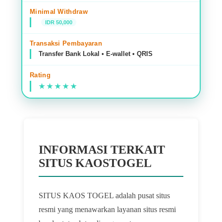
Minimal Withdraw
IDR 50,000
Transaksi Pembayaran
Transfer Bank Lokal • E-wallet • QRIS
Rating
INFORMASI TERKAIT
SITUS KAOSTOGEL
SITUS KAOS TOGEL adalah pusat situs
resmi yang menawarkan layanan situs resmi