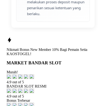
melakukan proses deposit maupun
penarikan sesuai ketentuan yang
berlaku.
Nikmati
Bonus New Member 10%
Bagi Pemain Setia
KAOSTOGEL!
MARKET BANDAR SLOT
Murah!
4.9 out of 5
BANDAR SLOT RESMI
4.9 out of 5
Bonus Terbesar