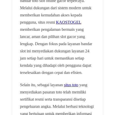
bandar toto slot online gacor terpercaya.
Melalui dukungan dari sistem modern untuk
memberikan kemudahan akses kepada
pengguna, situs resmi
KAOSTOGEL
memberikan pengalaman bermain yang
lancar, aman dan pilihan slot gacor yang
lengkap. Dengan fokus pada layanan bandar
slot ini menyediakan dukungan layanan 24
jam setiap hari untuk memastikan setiap
kendala yang dihadapi oleh pengguna dapat
terselesaikan dengan cepat dan efisien.
Selain itu, sebagai layanan
situs toto
yang
menyediakan pasaran toto telah memiliki
sertifikat resmi serta transparansi disetiap
pengeluaran angka. Melalui berbasi teknologi
yang bertujuan untuk memberikan informasi