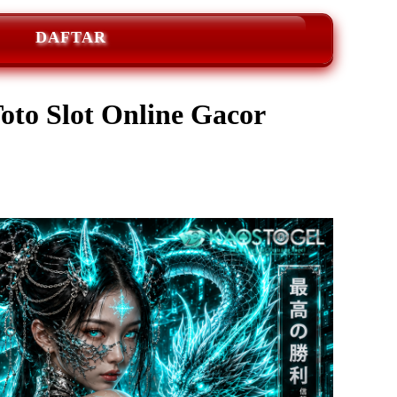
DAFTAR
to Slot Online Gacor