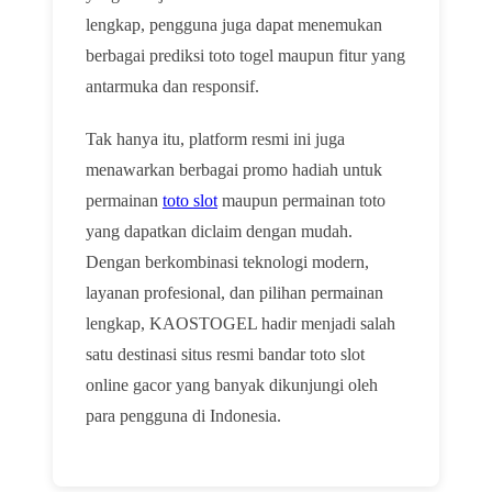
lengkap, pengguna juga dapat menemukan
berbagai prediksi toto togel maupun fitur yang
antarmuka dan responsif.
Tak hanya itu, platform resmi ini juga
menawarkan berbagai promo hadiah untuk
permainan
toto slot
maupun permainan toto
yang dapatkan diclaim dengan mudah.
Dengan berkombinasi teknologi modern,
layanan profesional, dan pilihan permainan
lengkap, KAOSTOGEL hadir menjadi salah
satu destinasi situs resmi bandar toto slot
online gacor yang banyak dikunjungi oleh
para pengguna di Indonesia.