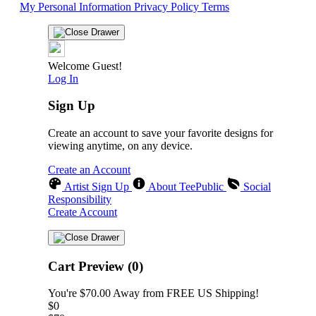
My Personal Information
Privacy Policy
Terms
Welcome Guest!
Log In
Sign Up
Create an account to save your favorite designs for
viewing anytime, on any device.
Create an Account
Artist Sign Up
About TeePublic
Social
Responsibility
Create Account
Cart Preview (0)
You're
$70.00
Away from
FREE US Shipping!
$0