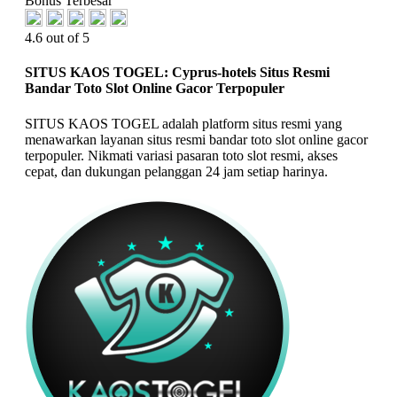
Bonus Terbesar
4.6 out of 5
SITUS KAOS TOGEL: Cyprus-hotels Situs Resmi
Bandar Toto Slot Online Gacor Terpopuler
SITUS KAOS TOGEL adalah platform situs resmi yang
menawarkan layanan situs resmi bandar toto slot online gacor
terpopuler. Nikmati variasi pasaran toto slot resmi, akses
cepat, dan dukungan pelanggan 24 jam setiap harinya.