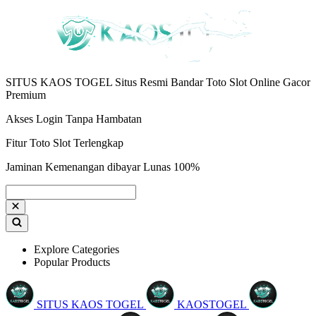
SITUS KAOS TOGEL Situs Resmi Bandar Toto Slot Online Gacor
Premium
Akses Login Tanpa Hambatan
Fitur Toto Slot Terlengkap
Jaminan Kemenangan dibayar Lunas 100%
Explore Categories
Popular Products
SITUS KAOS TOGEL
KAOSTOGEL