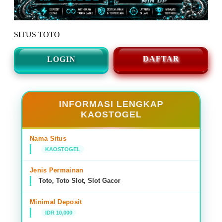
SITUS TOTO
DAFTAR
LOGIN
INFORMASI LENGKAP
KAOSTOGEL
Nama Situs
KAOSTOGEL
Jenis Permainan
Toto, Toto Slot, Slot Gacor
Minimal Deposit
IDR 10,000