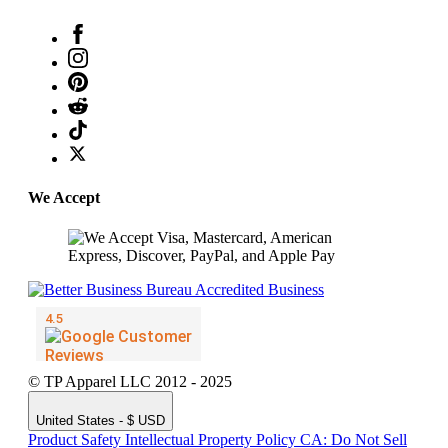
We Accept
© TP Apparel LLC 2012 - 2025
United States - $ USD
Product Safety
Intellectual Property Policy
CA: Do Not Sell