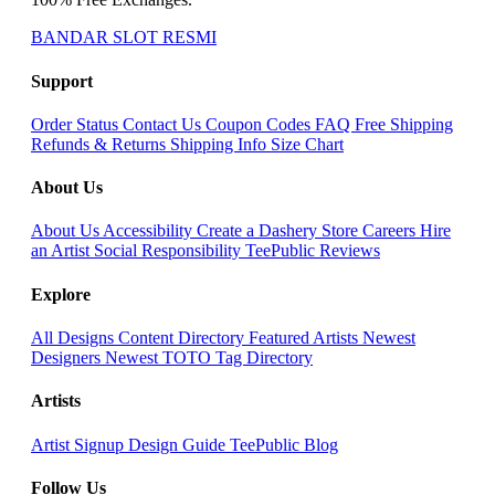
BANDAR SLOT RESMI
Support
Order Status
Contact Us
Coupon Codes
FAQ
Free Shipping
Refunds & Returns
Shipping Info
Size Chart
About Us
About Us
Accessibility
Create a Dashery Store
Careers
Hire
an Artist
Social Responsibility
TeePublic Reviews
Explore
All Designs
Content Directory
Featured Artists
Newest
Designers
Newest TOTO
Tag Directory
Artists
Artist Signup
Design Guide
TeePublic Blog
Follow Us