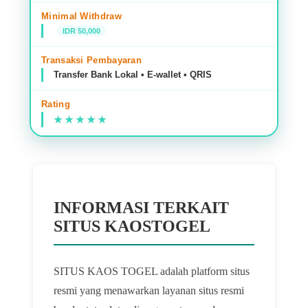
Minimal Withdraw
IDR 50,000
Transaksi Pembayaran
Transfer Bank Lokal • E-wallet • QRIS
Rating
INFORMASI TERKAIT
SITUS KAOSTOGEL
SITUS KAOS TOGEL adalah platform situs
resmi yang menawarkan layanan situs resmi