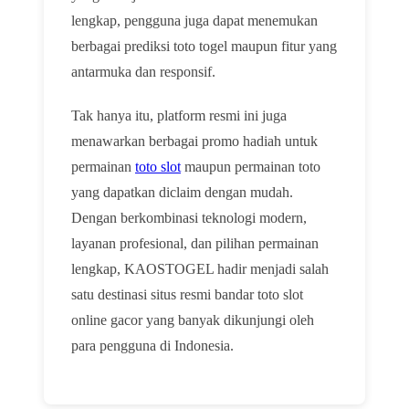
lengkap, pengguna juga dapat menemukan
berbagai prediksi toto togel maupun fitur yang
antarmuka dan responsif.
Tak hanya itu, platform resmi ini juga
menawarkan berbagai promo hadiah untuk
permainan
toto slot
maupun permainan toto
yang dapatkan diclaim dengan mudah.
Dengan berkombinasi teknologi modern,
layanan profesional, dan pilihan permainan
lengkap, KAOSTOGEL hadir menjadi salah
satu destinasi situs resmi bandar toto slot
online gacor yang banyak dikunjungi oleh
para pengguna di Indonesia.