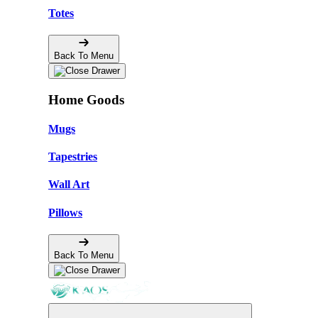
Totes
Back To Menu
Home Goods
Mugs
Tapestries
Wall Art
Pillows
Back To Menu