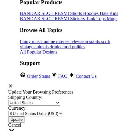
Popular Products
BANDAR SLOT RESMI
Shorts
Hoodies
Hats
Kids
BANDAR SLOT RESMI
Stickers
Tank Tops
Mugs
Browse All Topics
funny
music
anime
movies
television
sports
sci-fi
vintage
animals
drinks
food
politics
All Popular Designs
Support
Order Status
FAQ
Contact Us
Update Your Browsing Preferences
Shipping Country:
Currency:
Cancel