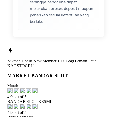
sehingga pengguna dapat
melakukan proses deposit maupun
penarikan sesuai ketentuan yang
berlaku.
Nikmati
Bonus New Member 10%
Bagi Pemain Setia
KAOSTOGEL!
MARKET BANDAR SLOT
Murah!
4.9 out of 5
BANDAR SLOT RESMI
4.9 out of 5