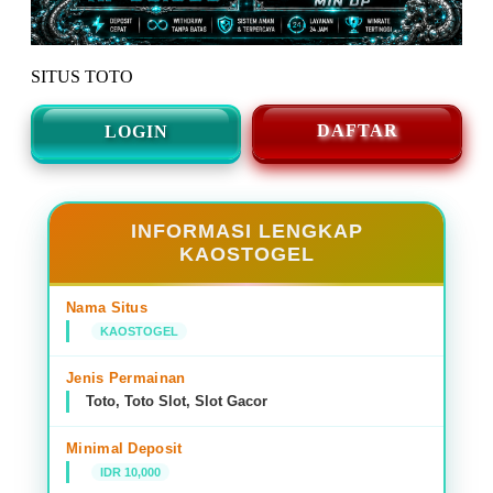
SITUS TOTO
DAFTAR
LOGIN
INFORMASI LENGKAP
KAOSTOGEL
Nama Situs
KAOSTOGEL
Jenis Permainan
Toto, Toto Slot, Slot Gacor
Minimal Deposit
IDR 10,000