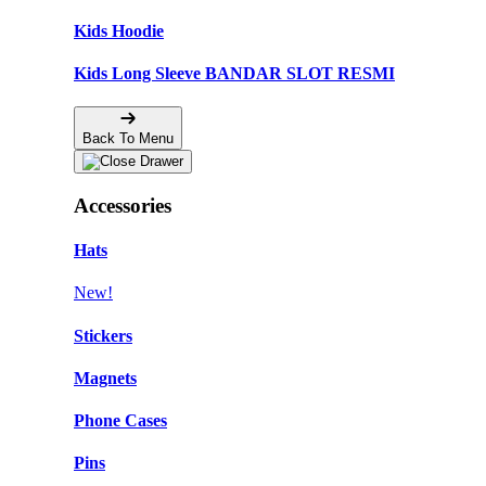
Kids Hoodie
Kids Long Sleeve BANDAR SLOT RESMI
Back To Menu
Accessories
Hats
New!
Stickers
Magnets
Phone Cases
Pins