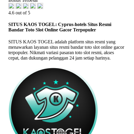
Bonus Terbesar
4.6 out of 5
SITUS KAOS TOGEL: Cyprus-hotels Situs Resmi
Bandar Toto Slot Online Gacor Terpopuler
SITUS KAOS TOGEL adalah platform situs resmi yang
menawarkan layanan situs resmi bandar toto slot online gacor
terpopuler. Nikmati variasi pasaran toto slot resmi, akses
cepat, dan dukungan pelanggan 24 jam setiap harinya.