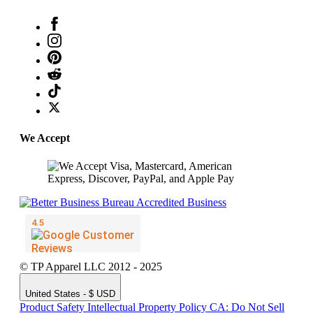
We Accept
© TP Apparel LLC 2012 - 2025
United States - $ USD
Product Safety
Intellectual Property Policy
CA: Do Not Sell