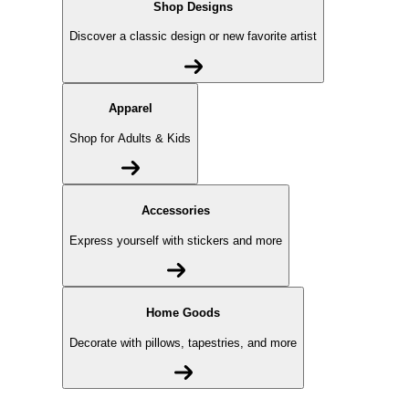
Shop Designs
Discover a classic design or new favorite artist
Apparel
Shop for Adults & Kids
Accessories
Express yourself with stickers and more
Home Goods
Decorate with pillows, tapestries, and more