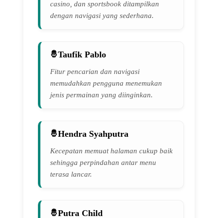
casino, dan sportsbook ditampilkan
dengan navigasi yang sederhana.
Taufik Pablo
Fitur pencarian dan navigasi
memudahkan pengguna menemukan
jenis permainan yang diinginkan.
Hendra Syahputra
Kecepatan memuat halaman cukup baik
sehingga perpindahan antar menu
terasa lancar.
Putra Child