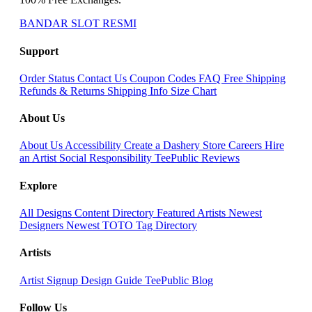
BANDAR SLOT RESMI
Support
Order Status
Contact Us
Coupon Codes
FAQ
Free Shipping
Refunds & Returns
Shipping Info
Size Chart
About Us
About Us
Accessibility
Create a Dashery Store
Careers
Hire
an Artist
Social Responsibility
TeePublic Reviews
Explore
All Designs
Content Directory
Featured Artists
Newest
Designers
Newest TOTO
Tag Directory
Artists
Artist Signup
Design Guide
TeePublic Blog
Follow Us