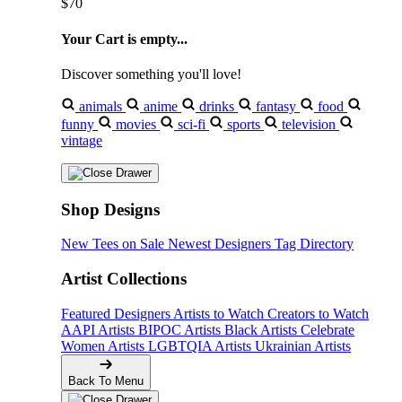
$70
Your Cart is empty...
Discover something you'll love!
animals
anime
drinks
fantasy
food
funny
movies
sci-fi
sports
television
vintage
Shop Designs
New Tees on Sale
Newest Designers
Tag Directory
Artist Collections
Featured Designers
Artists to Watch
Creators to Watch
AAPI Artists
BIPOC Artists
Black Artists
Celebrate
Women Artists
LGBTQIA Artists
Ukrainian Artists
Back To Menu